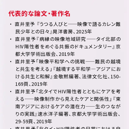
代表的な論文・著作名
直井里予 『うつる人びと——映像で語るカレン難
民少年との日々』晃洋書房、2025年
直井里予『病縁の映像地域研究——タイ北部の
HIV陽性者をめぐる共振のドキュメンタリー』京
都大学学術出版会、2019年
直井里予「映像平和学への挑戦——難民の越境
と共生を考える」『越境する平和学―アジアにお
ける共生と和解』金敬黙編著、法律文化社、150-
169頁、2019年
直井里予「北タイでHIV陽性者とともにケアを考
える——映像制作から見えたケアと関係性」『東
南アジアにおけるケアの潜在力——生のつなが
りの実践』速水洋子編著、京都大学学術出版会、
29-59頁、2019年
直井里予「北タイ・HIV陽性者の日常における自