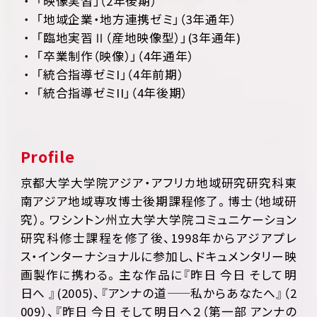
「映像実習」（2年後期）
「地域企業・地方連携ゼミ」（3年通年）
「臨地実習Ⅱ（産地映像型）」(3年通年)
「卒業制作（映像）」（4年通年）
「統合指導ゼミI」（4年前期）
「統合指導ゼミII」（4年後期）
Profile
京都大学大学院アジア・アフリカ地域研究研究科東
南アジア地域専攻博士後期課程修了。博士（地域研
究）。ワシントン州立大学大学院コミュニケーション
研究科修士課程を修了後、1998年からアジアプレ
ス・インターナショナルに参加し、ドキュメンタリー映
画製作に携わる。主な作品に『昨日 今日 そして明
日へ 』(2005)、『アンナの道——私からあなたへ』（2
009）、『昨日 今日 そして明日へ２（第一部 アンナの