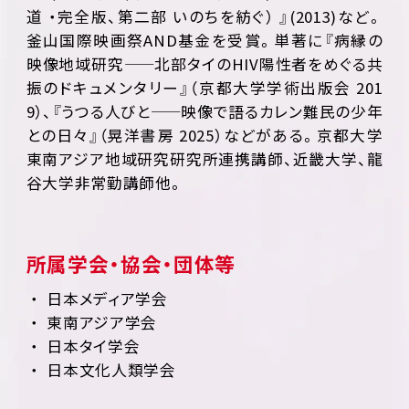
道 ・完全版、第二部 いのちを紡ぐ） 』(2013)など。
釜山国際映画祭AND基金を受賞。単著に『病縁の
映像地域研究——北部タイのHIV陽性者をめぐる共
振のドキュメンタリー』（京都大学学術出版会 201
9）、『うつる人びと——映像で語るカレン難民の少年
との日々』（晃洋書房 2025）などがある。京都大学
東南アジア地域研究研究所連携講師、近畿大学、龍
谷大学非常勤講師他。
所属学会・協会・団体等
日本メディア学会
東南アジア学会
日本タイ学会
日本文化人類学会