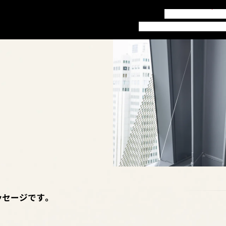
訪問者別ガイド
お知
本学について
学部・学科
就職
ッセージです。