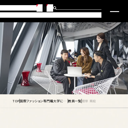
JP
EN
らせ
問合せ・アクセス
・キャリアサポート
研究・社会連携
入試要項・入学サポート
TOP
国際ファッション専門職大学について
教員一覧
根岸 美絵