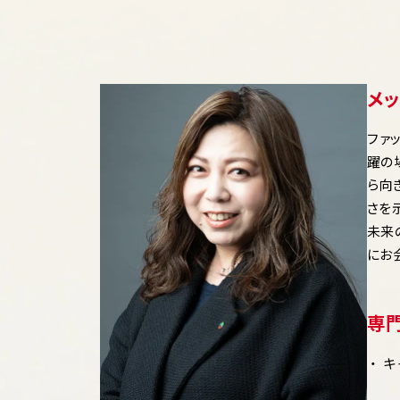
メ
ファ
躍の
ら向
さを
未来
にお
専
キ