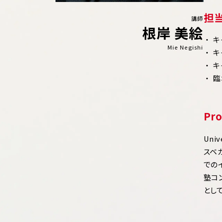
担
講師
根岸 美絵
キ
Mie Negishi
キ
キ
臨
Pro
Univ
スベ
での
塾コ
とし