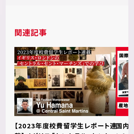
関連記事
【2023年度校費留学⽣レポート連
国内