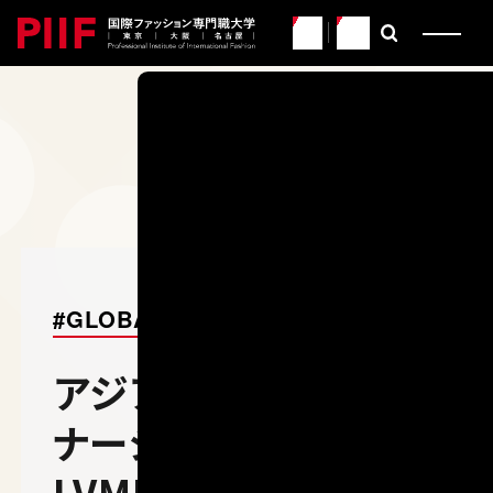
JP
EN
CATEGORY
PIIFに関わるすべての人た
イマとミライを紹介するWE
EY
PIIF
#GLOBAL
アジア初となるパート
ナーシップが実現！
LVMH JAPAN公認プ