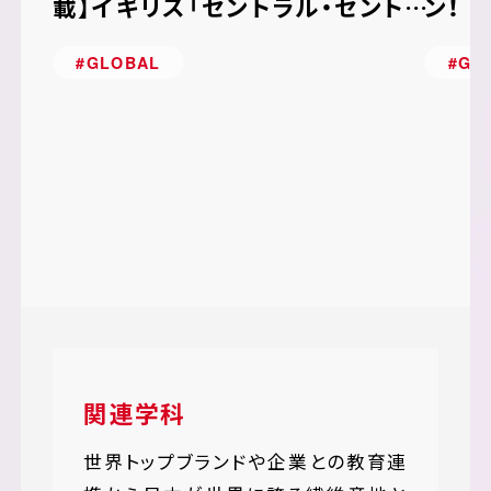
載】イギリス「セントラル・セント・
ン！
マーチンズ」での学び
の魅
#GLOBAL
#GL
関連学科
世界トップブランドや企業との教育連