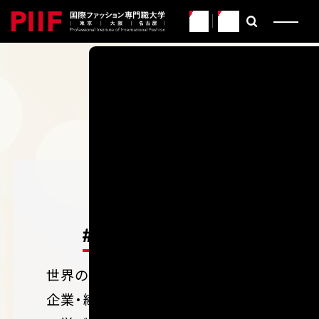
JP
EN
CATEGORY
PIIFに関わるすべての人た
イマとミライを紹介するWE
EY
PIIF
#CURRICULUM
世界のトレンドが集まる特別講義や
企業・繊維産地での実習など、PIIF