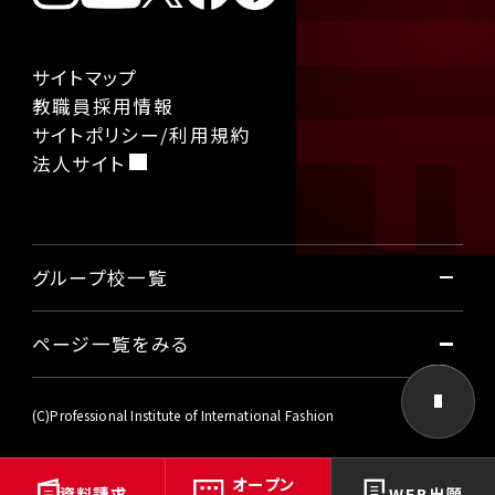
サイトマップ
教職員採用情報
サイトポリシー/利用規約
法人サイト
グループ校一覧
ページ一覧をみる
国際ファッション専門職大学
東京国際工科専門職大学
本学について
(C)Professional Institute of International Fashion
大阪国際工科専門職大学
名古屋国際工科専門職大学
オープン
社会から学ぶビジネス
資料請求
WEB出願