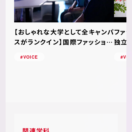
【おしゃれな大学として全キャンパ
ファ
スがランクイン】国際ファッション
独立
専門職大学の魅力に迫る！
魅力
#VOICE
#VO
関連学科