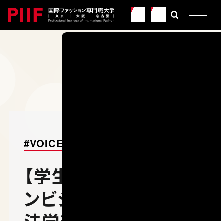
JP
EN
CATEGORY
PIIFに関わるすべての人た
イマとミライを紹介するWE
EY
PIIF
#VOICE
【学生の声】ファッショ
ンビジネスで世界へ！
法学部から編入学し