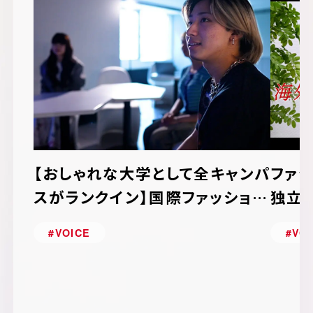
【おしゃれな大学として全キャンパ
ファ
スがランクイン】国際ファッション
独立
専門職大学の魅力に迫る！
魅力
#VOICE
#VO