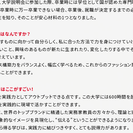
、大学説明会に参加した際、卒業時には学位として国が認めた専門
』（卒業時に万一卒業できない場合、卒業後、就職が決定するまでの
在を知り、そのことが安心材料の1つとなりました。
とはなんですか？
すものに向かって自分らしく、私に合った方法で力を身につけてい
たいこと、興味のあるものが新たに生まれたり、変化したりする中で
考えています。
ス構築力をバランスよく、幅広く学べるため、これからのファッショ
ことができます。
学はここがすごい！
を実践力としてアウトプットできる点です。この大学には600時間を
を実践的に現場で活かすことができます。
と、世界のトップブランドに精通した実務家教員の方々から、理論と
象的なイメージを具現化し、“伝える”ということができるようになり
得る学びは、実践力に結びつきやすく、とても説得力があります。