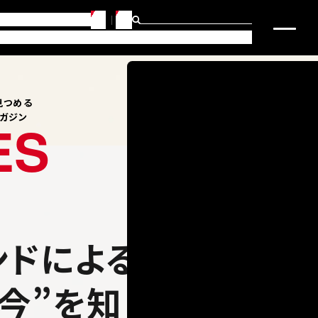
JP
EN
らせ
問合せ・アクセス
・キャリアサポート
研究・社会連携
入試要項・入学サポート
CATEGORY
見つめる
マガジン
ES
ンドによる
今”を知