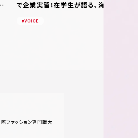
の
で企業実習！在学生が語る、海外
の
実習の魅力。【学生インタビュ
イン
#VOICE
#V
ー】
際ファッション専門職大