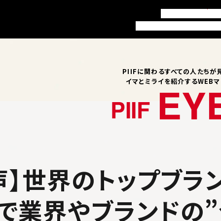
訪問者別ガイド
お知
本学について
学部・学科
就職
PIIFに関わるすべての人たちが
イマとミライを紹介するWEB
EY
PIIF
声】世界のトップブラ
で業界やブランドの”