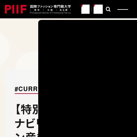
JP
EN
CATEGORY
PIIFに関わるすべての人た
イマとミライを紹介するWE
EY
PIIF
#CURRICULUM
【特別講義】サスティ
ナビリティとファッショ
ン産業の未来を考え