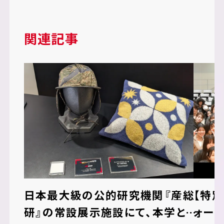
関連記事
日本最大級の公的研究機関『産総
【特
研』の常設展示施設にて、本学との
ォーム