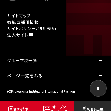
サイトマップ
教職員採用情報
サイトポリシー/利用規約
法人サイト
グループ校一覧
ページ一覧をみる
国際ファッション専門職大学
東京国際工科専門職大学
本学について
(C)Professional Institute of International Fashion
大阪国際工科専門職大学
名古屋国際工科専門職大学
オープン
社会から学ぶビジネス
資料請求
WEB出願
キャンパス