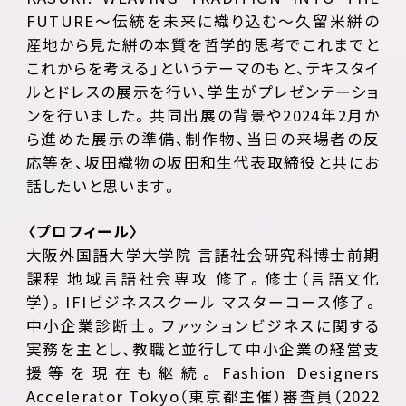
FUTURE～伝統を未来に織り込む～久留米絣の
産地から見た絣の本質を哲学的思考でこれまでと
これからを考える」というテーマのもと、テキスタイ
ルとドレスの展示を行い、学生がプレゼンテーショ
ンを行いました。共同出展の背景や2024年2月か
ら進めた展示の準備、制作物、当日の来場者の反
応等を、坂田織物の坂田和生代表取締役と共にお
話したいと思います。
〈プロフィール〉
大阪外国語大学大学院 言語社会研究科博士前期
課程 地域言語社会専攻 修了。修士（言語文化
学）。IFIビジネススクール マスターコース修了。
中小企業診断士。ファッションビジネスに関する
実務を主とし、教職と並行して中小企業の経営支
援等を現在も継続。Fashion Designers
Accelerator Tokyo（東京都主催）審査員（2022