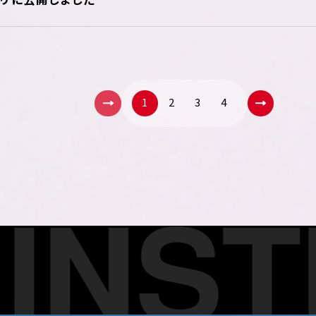
1
2
3
4
NSTI