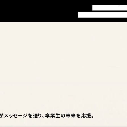
訪問者別ガイド
お知
本学について
学部・学科
就職
氏らがメッセージを送り、卒業生の未来を応援。