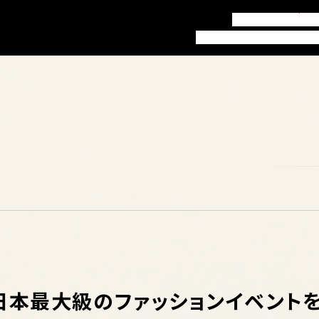
訪問者別ガイド
お知
本学について
学部・学科
就職
日本最大級のファッションイベント