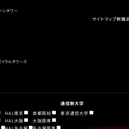
クーンタワー
サイトマップ
教職
スパイラルタワーズ
通信制大学
HAL東京
首都医校
東京通信大学
HAL大阪
大阪医専
園
HAL名古屋
名古屋医専