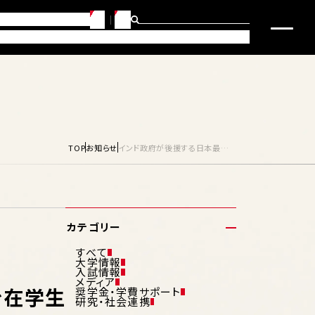
JP
EN
らせ
問合せ・アクセス
・キャリアサポート
研究・社会連携
入試要項・入学サポート
TOP
お知らせ
インド政府が後援する日本最大級のファッションイベントを在学生がサポートします
カテゴリー
すべて
大学情報
入試情報
メディア
を在学生
奨学金・学費サポート
研究・社会連携