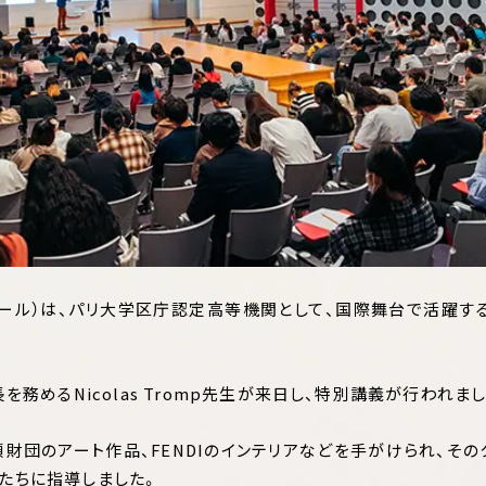
アポール）は、パリ大学区庁認定高等機関として、国際舞台で活躍す
長を務めるNicolas Tromp先生が来日し、特別講義が行われま
領財団のアート作品、FENDIのインテリアなどを手がけられ、その
生たちに指導しました。