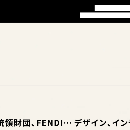
訪問者別ガイド
お知
本学について
学部・学科
就職
領財団、FENDI… デザイン、イン