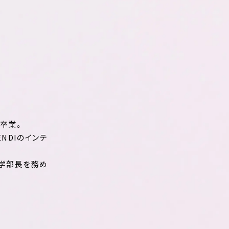
isを卒業。
NDIのインテ
ン学部長を務め