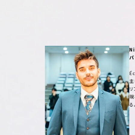
N
パ
Éc
主
リ
現
る