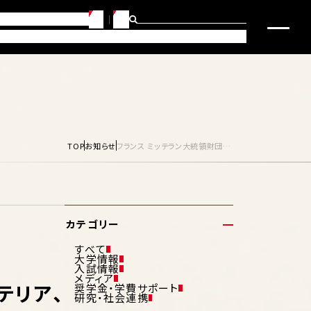
JP
EN
らせ
問合せ・アクセス
・キャリアサポート
研究・社会連携
入試要項・入学サポート
TOP
お知らせ
フランス ミッテラン大統領財団、FENDI… デザイン、インテリア、プロダクトを手がけたクリエイターから学ぶ ”パリの一流クリエイティブ”
カテゴリー
すべて
大学情報
入試情報
メディア
テリア、
奨学金・学費サポート
研究・社会連携