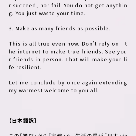
r succeed, nor fail. You do not get anythin
g. You just waste your time.
3. Make as many friends as possible.
This is all true even now. Don’t rely on t
he internet to make true friends. See you
r friends in person. That will make your li
fe resilient.
Let me conclude by once again extending
my warmest welcome to you all.
【日本語訳】
この「学び」から「実務」へ、生活の場が「日本」か