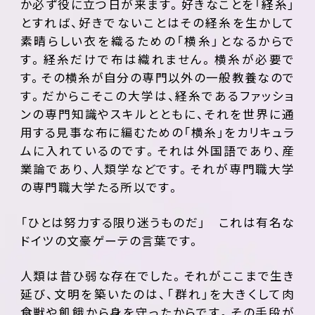
か必ず役に立つ日が来ます。好きなことを「経糸」
とすれば、好きでないことはその経糸を生かして
素晴らしい衣を織るための「横糸」となるからで
す。経糸だけで布は織れません。横糸が必要で
す。その横糸が自分の専門以外の一般教養なので
す。だからこそこの大学は、経糸であるファッショ
ンの専門知識やスキルとともに、それを世界に通
用する見事な布に編むための「横糸」をカリキュラ
ムに入れているのです。それは外国語であり、産
業論であり、人類学などです。それが専門職大学
の専門職大学たる所以です。
「ひとは努力する限り迷うものだ」 これは有名な
ドイツの文豪ゲーテの言葉です。
人類は昔ひ弱な存在でした。それがここまで生き
延び、文明を築いたのは、「群れ」を大きくして肉
食獣や飢餓から身を守ったからです。その手段が