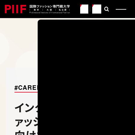
JP
EN
CATEGORY
PIIFに関わるすべての人た
イマとミライを紹介するWE
EY
PIIF
#CAREER
インターンで、楽天フ
ァッションウィークに
向けた作品制作をサ