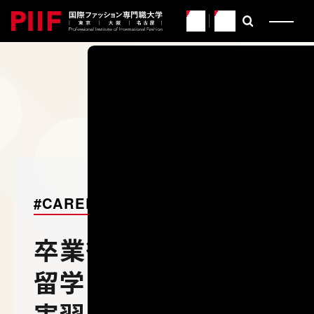
JP
EN
CATEGORY
PIIFに関わるすべての人た
イマとミライを紹介するWE
EY
PIIF
#CAREER
卒業後は校費で海外
留学！－イタリアでの
実習を経てセントラ