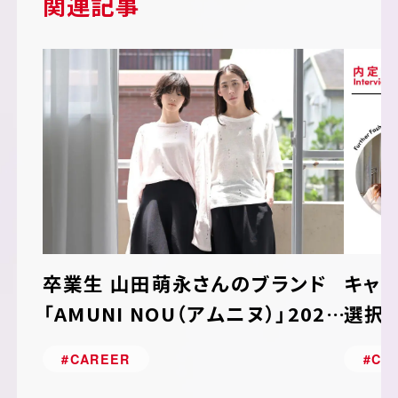
関連記事
卒業生 山田萌永さんのブランド
キャ
「AMUNI NOU（アムニヌ）」2027
選択
年春夏コレクションを発表！
#CAREER
#CA