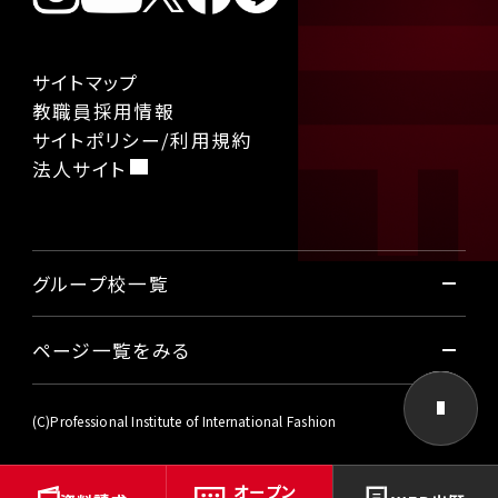
サイトマップ
教職員採用情報
サイトポリシー/利用規約
法人サイト
グループ校一覧
ページ一覧をみる
国際ファッション専門職大学
東京国際工科専門職大学
本学について
(C)Professional Institute of International Fashion
大阪国際工科専門職大学
名古屋国際工科専門職大学
オープン
社会から学ぶビジネス